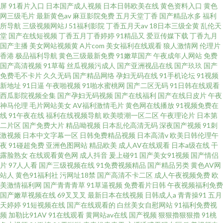
屏
91看片入口
日本国产成人视频
日本日韩欧美在线
黄色资料入口
黄色
网三级毛片
最新黄色av
麻豆影院免费
五月天堂丁香
国产精品水多
福利
所导航
三级视频网站J
51福利影院
丁香五月天av
18日本三级全黄
乱伦天
堂
国产在线短视频
丁香五月丁香婷婷
91精品又
爱豆传媒下载
丁香九月
国产主播
美女网站视频黄
A片com
美女福利在线观看
狼人激情网
伦理片
香港
极品福利导航
黄色三级最新免费
91嫩草国产
午夜成年人网站
免费
国产高清视频
91草莓
丝瓜视频污成人
国产亚洲视品在线
国产玖玖
国产
免费毛不卡片
久久无码
国产精品网络
孕妇无码在线
91手机论坛
91视频
新地址
91日逼
午夜啪视频
91啪水蜜桃网
国产二区无码
91日韩在线观看
西瓜影院视频全集
国产孕妇无码视频
国产在线福利
国产在线日皮片
午夜
神马伦理
毛片网站美女
AV福利激情毛片
黄色网在线播放
91视频免费在
线
91午夜在线
福利在线视频导航
欧美喷潮一区二区
午夜理论片
日本第
二片区
国产免费大片
精品呦视频
日本乱伦高清无码
深夜国产视频
91刺
激视频
日本中文字幕一区
日韩免费精品视频
日本高清v
欧美日韩伦理午
夜
91碰超免费
亚洲色图网站
精品欧美
成人AV在线观看
日本a级在线
干
露脸熟女
在线观看黄色网
成人抖音
爰上碰91
国产美女91视频
国产情侣
片
97人人看
国产三级视频在线
91免费视频精品
国产精品另类
黄色AV网
站人
黄色91福利社
污网址18禁
国产高清不卡二区
成人午夜视频免费
欧
美激情福利网
国产青青青草
91草逼视频
免费看片日韩
午夜视频福利免费
国产嫩草视频在线
69叉叉叉
最新日本在线视频
日韩成人a
青青操91
五月
天婷婷
91短视频在线
国产在线观看的
白丝美女自慰网站
91福利免费视
频
加勒比91AV
91在线观看
黄网站av在线
国产视频
狠狠擼狠狠擼
91桃