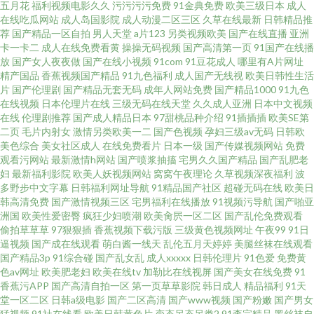
豆花网页阅读 野花韩国高清在线观看视频 磁力链接网 夜夜夜老湿机 97碰在
五月花
福利视频电影久久
污污污污免费
91金典免费
欧美三级日本
成人
在线吃瓜网站
成人岛国影院
成人动漫二区三区
久草在线最新
日韩精品推
荐
国产精品一区自拍
男人天堂
a片123
另类视频欧美
国产在线直播
亚洲
线视频 黄色片观看完整版 深夜福利91 一本道在线精品 日韩在线伦理视频 欧
卡一卡二
成人在线免费看黄
操操无码视频
国产高清第一页
91国产在线播
放
国产女人夜夜做
国产在线小视频
91com
91豆花成人
哪里有A片网址
美综合久久人人狠 无人视频高清在线观看 在线免费电视网站 蜗牛在线影院
精产国品
香蕉视频国产精品
91九色福利
成人国产无线视
欧美日韩性生活
片
国产伦理剧
国产精品无套无码
成年人网站免费
国产精品1000
91九色
在线视频
日本伦理片在线
三级无码在线天堂
久久成人亚洲
日本中文视频
日韩在线色片 午夜婷婷 骚网 欧美色涩在线第一页 人人艹91 男女生互操 红杏
在线
伦理剧推荐
国产成人精品日本
97甜桃品种介绍
91插插插
欧美SE第
二页
毛片内射女
激情另类欧美一二
国产色视频
孕妇三级av无码
日韩欧
穴桃色 丁香五六月婷婷 99瑟瑟图 91破解网页免费 91av天久草 新视觉高清 日
美色综合
美女社区成人
在线免费看片
日本一级
国产传媒视频网站
免费
观看污网站
最新激情h网站
国产喷浆抽搐
宅男久久国产精品
国产乱肥老
妇
最新福利影院
欧美人妖视频网站
窝窝午夜理论
久草视频深夜福利
波
韩黄片 男人天堂 黄濒 抖阴网站 97爽片 91视频在线观看网 91丝袜首页 91处
多野步中文字幕
日韩福利网址导航
91精品国产社区
超碰无码在线
欧美日
韩高清免费
国产激情视频三区
宅男福利在线播放
91视频污导航
国产啪亚
女免费观看 国产天堂网91视频网 免费看电视剧的网址 欧美综合伊人成人精
洲国
欧美性爱密臀
疯狂少妇喷潮
欧美肏屄一区二区
国产乱伦免费观看
偷拍草草草
97狠狠插
香蕉视频下载污版
三级黄色视频网址
午夜99
91日
逼视频
国产成在线观看
萌白酱一线天
乱伦五月天婷婷
美腿丝袜在线观看
品 日韩亚洲欧美成人 欧美午夜剧场在线 男女上床视频网址 九一豆花91 国产
国产精品3p
91综合碰
国产乱女乱
成人xxxxx
日韩伦理片
91色爱
免费黄
色av网址
欧美肥老妇
欧美在线tv
加勒比在线视屏
国产美女在线免费
91
极品视频久久 波多野百合 97超碰在线资源 91蜜桃入口 91c在线观看 性爱色
香蕉污APP
国产高清自拍一区
第一页草草影院
韩日成人
精品福利
91天
堂一区二区
日韩a级电影
国产二区高清
国产www视频
国产粉嫩
国产男女
猛视频
91社在线看
欧美日韩黄色片
变态另态另类2
91李宗精品
黑丝袜自