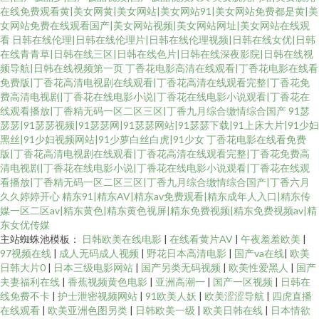
在线免费观看黄|美女网黄|美女网站|美女网站91|美女网站免费都是黄|美
女网站免费在线观看国产|美女网站视频|美女网站网址|美女网站在线观
看
日韩在线伦理|日韩在线伦理片|日韩在线伦理视频|日韩在线女优|日韩
在线青青草|日韩在线三区|日韩在线色片|日韩在线深夜影院|日韩在线视
频导航|日韩在线视频第一页
丁香花电影高清在线观看|丁香花电影在线看
免费版|丁香花高清电视剧在线观看|丁香花高清在线观看完整|丁香花免
费高清电视剧|丁香花在线电影小说|丁香花在线电影小说观看|丁香花在
线观看播放|丁香精无码一区二区三区|丁香九月综合缴情综合国产
91瑟
瑟瑟|91瑟瑟视频|91瑟瑟网|91瑟瑟网站|91瑟瑟下载|91上床大片|91少妇
黑丝|91少妇视频网站|91少萝白丝白虎|91少女
丁香花电影在线看免费
版|丁香花高清电视剧在线观看|丁香花高清在线观看完整|丁香花免费高
清电视剧|丁香花在线电影小说|丁香花在线电影小说观看|丁香花在线观
看播放|丁香精无码一区二区三区|丁香九月综合缴情综合国产|丁香六月
久久婷婷开心
精东91|精东AV|精东av免费观看|精东成年人入口|精东传
媒一区二区av|精东黄色|精东黄色视屏|精东免费视频|精东免费视频av|精
东女优传媒
主站蜘蛛池模板：
日韩欧美在线电影
|
在线看黄片AV
|
午夜羞羞欧美
|
97视频在线
|
成人无码成人视频
|
野花日本高清电影
|
国产va在线
|
欧美
日韩大片0
|
日本三级电影网站
|
国产另类无码视频
|
欧美性爱黑人
|
国产
夫妻福利在线
|
香蕉视频黄色电影
|
亚洲高潮一
|
国产一区视频
|
日韩在
线免费不卡
|
护士泄密视频网站
|
91欧美人妖
|
欧美涩涩导航
|
四虎直播
在线观看
|
欧美亚洲色图另类
|
日韩欧美一级
|
欧美日韩在线
|
日本情欲