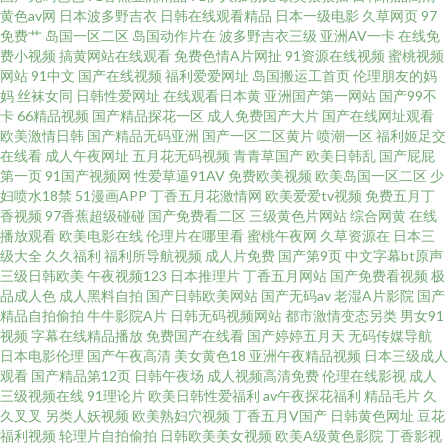
精品无码专区 老司机福利社午夜剧场 久久国产精品免费观看 欧美久草 久久
黄色av网
日本波多野吉衣
日韩在线观看精品
日本一级电影
久草网页
97
免费艹
岛国一区二区
岛国动作片在
波多野吉衣三级
亚洲AV一卡
在线免
草国产精品 国产精品伦子伦免费 国产精品成人在线 99精品外围视频 手机看
费小视频
搞黄网站在线观看
免费色情A片网扯
91资源在线视频
蜜桃视频
网站
91中文
国产在线视频
福利爱爱网址
岛国搬运工首页
伦理朋友的妈
妈
丝袜女同
日韩性爱网址
在线观看日本黄
亚洲国产第一网站
国产99不
片福利盒子1024 91爱豆视频 偷拍福利视频导航 全能影视 在线观看 日韩精品
卡
66精品视频
国产精品探花一区
成人免费国产大片
国产在线网址观看
欧美激情日韩
国产精品无码亚洲
国产一区二区黄片
喷潮一区
福利姬足交
欧美日韩精品欧美 青青在线播放观看 欧美岛国 黄wwwwww 电影天堂在线a
在线看
成人午夜网址
五月花无码视频
青青草国产
欧美日韩乱
国产屁屁
第一页
91国产视频网
性爱草逼91AV
免费欧美视频
欧美岛国一区二区
少
妇喷水18禁
51漫画APP
丁香五月花激情网
欧美爱爱tv视频
免费五月丁
91宅男在线视频 91秘成人秘密入口导航 91小入口 91国产原创大香蕉 888在
香视频
97香蕉超级碰碰
国产免费看二区
三级黄色片网站
综合网黄
在线
播放观看
欧美电影在线
伦理片在哪里看
蜜桃午夜网
久草资源在
日本三
线 婷婷五月色综合 欧美专区第1页 女同视频 国内精品性爱在线播放91 国产一
级大全
久久福利
福利所导航视频
成人片免费
国产第9页
中文字幕bt原声
三级日韩欧美
午夜视频123
日本推理片
丁香五月网站
国产免费看视频
极
品成人色
成人黑料自拍
国产日韩欧美网站
国产无码av
老湿A片影院
国产
线2线三线在线观看 九九精品免费 国产一线电影免费观看 91白虎巨乳 91黄页
精品自拍偷拍
牛牛影院A片
日韩无码视频网站
都市激情变态另类
男女91
视频
字幕在线精品播放
免费国产在线看
国产婷婷五月天
无码传媒导航
字幕网 在线播放免费网站 天天看天天操 日韩精品中字 屁屁电影院 免费看的
日本电影伦理
国产午夜高清
美女黄色18
亚洲午夜精品视频
日本三级成人
观看
国产精品第12页
日韩午夜场
成人视频高清免费
伦理在线影视
成人
三级视频在线
91理论片
欧美日韩性爱福利
av午夜探花福利
精品毛片
久
片片 精品AV网站 东方影院5481df 97福利网 91黑丝美女扣逼高潮 91瑟瑟 91
久叉叉
另类人妖视频
欧美熟妇穴视频
丁香五月V国产
日韩黄色网址
豆花
福利视频
轮理片自拍偷拍
日韩欧美美女视频
欧美A级黄色影院
丁香影视