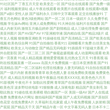
91社区国产
丁香五月天堂
欧美变态一区
国产综合在线观看
国产免费一级
片
福利视频资源站
成人午夜在线观看
欧美图片在线观看
在线观看h视频
炮免费福利 中国男女黄色片 迅雷种子资源网 色色小视频非常色非常色 一起
国产a级0
变性人妖
国产福利永久
日韩中文字幕观看
足交在线播放91
丁
香五月色网站
黄色3级抢网站
国产一区二区
日本一级婬片
久久免费手机
手机高清免费视频 午夜久久丝袜 日日久久 日韩在线观看视频免 午夜男人福
视频
学生妹Av网站
亚洲人成免费网站
91大神自拍
福利片在线观看
国产
成人内射无码
激情五月极品婷婷
国产剧情精品
成人三级伦理免费
偷怕欧
美亚州图片
国产AV国产AV
97亚洲精华液
国内精自线
国产精品3级片
成
利 日精品久久久 欧美nnn色 麻豆白洁 好吊视频一区二区三区 免费黄页视频
年女人视频
狠狠撸亚洲欧美
91操碰在线
国产高清精品二区
国产欧美在线
视频
欧美色综合网
91国产自拍偷拍
香蕉911
花蝴蝶看片免费
白丝美女免
欧美亚洲国产日韩第八八页 日搞射中文字幕在线视频 日韩艹B 欧美欧美日韩
费网站
欧美女人与动物交
国产精品无码电影
91插插库
97超碰大香蕉
户
外自慰影院
国产一区二区二区
国产偷窥盗摄视频
成人动漫网站观看
欧美
第一页夜夜
91成人精品视频
蜜桃爱爱视频
乱伦熟女五月天
91香蕉视
福
综合一品视频 欧美性交观看 欧美国产亚洲另类福利 日本性姿式 男女深夜看
利在线视频直播
一区xxxxx
岛国大片免费视频
一道日本亚洲香蕉
国产91
高清精品
国产一区二区福利
伦理在线播放
人妻无码精品
91自拍在线观看
的视频网站免费 欧美少女性性交 日本伊人网站在线观看 最新电影在线 51久
国产一级片内射
夜夜骑青青草
欧美色图人妻
在线免费欧美视频
免费黄色
毛片
成人精品无码视频
欧美午夜极品
性欧美ⅩⅩⅩⅩ乱
欧美色色六月天
91影视网
午夜伦不卡
加勒比性爱网
青草国产在线视频
亚洲国产精品导航
久 天堂色色网 殴美一品 91人妻人人操一起操 爆操白虎 91双飞在线 91抖阴蜜
欧美色淫
波多野结依电影
91狠狠撸
成人深夜电影
精品国产美女剃毛
加
勒比熟女
91碰在线
欧美裸模
萌白酱国产一区
美国一级AV
国产人在线成
桃 亚洲91网站 青苹果乐园免费高清在线 国产精品第四页 久久精品视频在线
免费
免费黄色A片网址
微拍福利国产视频
国产人成无码视频
国产原创区
色花堂
在线免费黄A片
久草福利
乱伦家庭
成人午夜免费视频
人妖射精
国
产屁屁
国产精品天干天
国产精品午夜一区
中文字幕无码人妻
日本不卡二
国产精品九一久久久 精品无码免费 国产粉嫩免费 俺去也影视 91香蕉C蜜桃