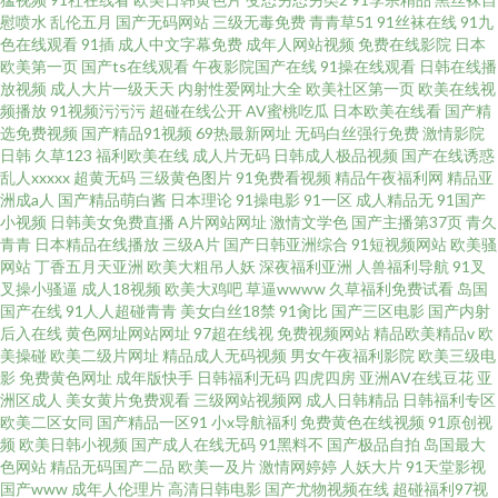
图日本午夜 午夜免费视频 性导航福利 日韩理论在线 日韩成人免费 欧美韩国
慰喷水
乱伦五月
国产无码网站
三级无毒免费
青青草51
91丝袜在线
91九
色在线观看
91插
成人中文字幕免费
成年人网站视频
免费在线影院
日本
国产 免费看电视剧网站 激情网 80s电影院
欧美第一页
国产ts在线观看
午夜影院国产在线
91操在线观看
日韩在线播
放视频
成人大片一级天天
内射性爱网址大全
欧美社区第一页
欧美在线视
频播放
91视频污污污
超碰在线公开
AV蜜桃吃瓜
日本欧美在线看
国产精
选免费视频
国产精品91视频
69热最新网址
无码白丝强行免费
激情影院
日韩
久草123
福利欧美在线
成人片无码
日韩成人极品视频
国产在线诱惑
乱人xxxxx
超黄无码
三级黄色图片
91免费看视频
精品午夜福利网
精品亚
洲成a人
国产精品萌白酱
日本理论
91操电影
91一区
成人精品无
91国产
小视频
日韩美女免费直播
A片网站网址
激情文学色
国产主播第37页
青久
青青
日本精品在线播放
三级A片
国产日韩亚洲综合
91短视频网站
欧美骚
网站
丁香五月天亚洲
欧美大粗吊人妖
深夜福利亚洲
人兽福利导航
91叉
叉操小骚逼
成人18视频
欧美大鸡吧
草逼wwww
久草福利免费试看
岛国
国产在线
91人人超碰青青
美女白丝18禁
91肏比
国产三区电影
国产内射
后入在线
黄色网址网站网址
97超在线视
免费视频网站
精品欧美精品v
欧
美操碰
欧美二级片网址
精品成人无码视频
男女午夜福利影院
欧美三级电
影
免费黄色网址
成年版快手
日韩福利无码
四虎四房
亚洲AV在线豆花
亚
洲区成人
美女黄片免费观看
三级网站视频网
成人日韩精品
日韩福利专区
欧美二区女同
国产精品一区91
小x导航福利
免费黄色在线视频
91原创视
频
欧美日韩小视频
国产成人在线无码
91黑料不
国产极品自拍
岛国最大
色网站
精品无码国产二品
欧美一及片
激情网婷婷
人妖大片
91天堂影视
国产www
成年人伦理片
高清日韩电影
国产尤物视频在线
超碰福利97视