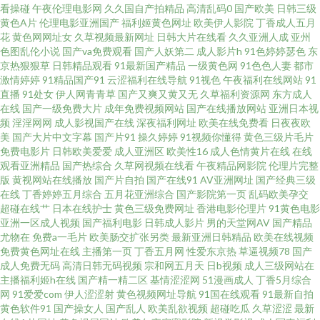
看操碰
午夜伦理电影网
久久国自产拍精品
高清乱码0
国产欧美
日韩三级
黄色A片
伦理电影亚洲国产
福利姬黄色网址
欧美伊人影院
丁香成人五月
网站 91re青草婷婷久久 天美mv免费mv 欧美日本国产 韩国美殴 www91自拍
花
黄色网网址女
久草视频最新网址
日韩大片在线看
久久亚洲人成
亚州
色图乱伦小说
国产va免费观看
国产人妖第二
成人影片h
91色婷婷瑟色
东
京热狠狠草
日韩精品观看
91最新国产精品
一级黄色网
91色色人妻
都市
视频国产 97wyt 91韩国毛片视频 天天靠亚洲天堂婷婷 97自拍在线 欧美性交
激情婷婷
91精品国产91
云涩福利在线导航
91视色
午夜福利在线网站
91
直播
91处女
伊人网青青草
国产又爽又黄又无
久草福利资源网
东方成人
片 色婷婷精品久久一区二区 91探花国产精品 国产亚洲欧美成人 欧美亚洲专
在线
国产一级免费大片
成年免费视频网站
国产在线播放网站
亚洲日本视
频
淫淫网网
成人影视国产在线
深夜福利网址
欧美在线免费看
日夜夜欧
美
国产大片中文字幕
国产片91
操久婷婷
91视频你懂得
黄色三级片毛片
区 欧美69欧美 理论电影网站 国产成人在线色 不卡电影 91瑟瑟国产黑料
免费电影片
日韩欧美爱爱
成人亚洲区
欧美性16
成人色情黄片在线
在线
观看亚洲精品
国产热综合
久草网视频在线看
午夜精品网影院
伦理片完整
6080电影在线观看免费网站 91福li精品瑟瑟 91白虎污污茄子 香蕉网站在线
版
黄视网站在线播放
国产片自拍
国产在线91
AV亚洲网址
国产经典三级
在线
丁香婷婷五月综合
五月花亚洲综合
国产影院第一页
乱码欧美孕交
超碰在线艹
日本在线护士
黄色三级免费网址
香港电影伦理片
91黄色电影
观看 91韩国毛片视频 欧美精品一二三期 国产免费肛交 日本天堂资源网 91爱
亚洲一区成人视频
国产福利电影
日韩成人影片
男的天堂网AV
国产精品
尤物在
免费a一毛片
欧美肠交扩张另类
最新亚洲日韩精品
欧美在线视频
欧美 91香蕉综合操网 国产无线好看资源 欧美性愛一卡 黄污视频 成人刺激视
免费黄色网址在线
主播第一页
丁香五月网
性爱东京热
草逼视频78
国产
成人免费无码
高清日韩无码视频
宗和网五月天
日b视频
成人三级网站在
主播福利姬h在线
国产精一精二区
基情涩涩网
51漫画成人
丁香5月综合
频 91试看一分钟视频 影视大全网 亚洲欧日产 日韩熟女色 男人资源avtt 国产
网
91爱爱com
伊人涩涩射
黄色视频网址导航
91国在线观看
91最新自拍
黄色软件91
国产操女人
国产乱人
欧美乱欲视频
超碰吃瓜
久草涩涩
最新
日逼视频免费看 九1网页熊猫 东方影库在线观看 91网站亚洲天堂 91大在线