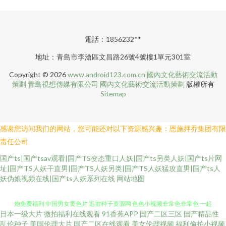
電話：1856232**
地址：青島市李滄區文昌路26號4號樓1單元301室
Copyright © 2026
www.android123.com.cn
國內文化藝術交流活動
策劃
青島視想傳媒有限公司
國內文化藝術交流活動策劃
版權所有
Sitemap
感谢您访问我们的网站，您可能还对以下资源感兴趣：恩施押乔集团有限
责任公司
国产ts|国产tsav观看|国产TS变态重口人妖|国产ts另类人妖|国产ts片网
址|国产TS人妖干直男|国产TS人妖另类|国产TS人妖猛攻直男|国产ts人
妖伪娘视频在线|国产ts人妖系列在线
网站地图
日本一级大片
微拍福利在线观看
91香蕉APP
国产二区三区
国产精品性
俺也射 久久久久久久久久一级 99超碰网 国产91探花在线 a阿v在线观看 91巨
乱伦种子
美国伦理大片
国产二区在线观看
美女伦理视频
福利偷拍小视频