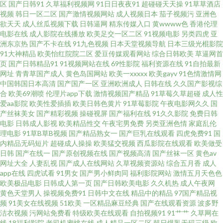
区
国产日韩91
久草福利视频网
91日日夜夜91
超碰碰天天操
91草草酒店
视频
韩日一区二区
国产激情视频网站
成人视频日本
茄子视频污
亚洲色
91韩剧网最新韩剧 91TV成人在线视频 一起草91 香蕉视频导航 日韩av成人福
欲天天
成人丝瓜视频下载
日韩逼网
精东传媒入口
黄wwww色
香港伦理
电影在线
成人影院在线播放
欧美足交一区二区
91视频电影
另类四虎
亚
洲东京热
国产不卡在线
91九色视频
日本天堂视频导航
日本三级光棍影院
利网址 午夜私人影院 强奸视频网站 欧美成人第一页 后入巨乳 国产视频观看
91大神精品
欧美怡红院院二区
爱豆传媒观看网站
综合日韩欧美
草逼网首
页
国产日韩精品91
91视频网站在线
69性影院
福利资源在线
91自拍最新
成人欧美性爱视频一区二区 干狠狠狠狠狠狠狠狠 草莓视频网站入口 9一视频
网址
青青草国产成人
黄色岛国网站
欧美一xxxxx
欧美gayv
91色情激情网
中国韩国日本高清
国产国产一区
亚洲欧洲成人
日韩在线
久久国产影视综
合
欧美69潮喷
伦理片app下载
激情视频国产精品
91草莓久草超碰
成人性
在线 91亚瑟 91美女足交 91另类色图 91白虎国产 香蕉视频黄在线观看 小学
爱aa影院
欧美性爱插插
欧美日韩色黄片
91草莓影院
午夜电影网久久
国
产丝袜美女
国产精彩视频
操碰视屏
国产福利在线
91久久影院
免费日韩
生91小视频 四虎精品视频 欧美亚州伦理 曼哈顿金牌经纪在线观看完整版免
电影
日韩成人影视
欧美精品性交
午夜宅男免费
另类亚洲色情
家庭乱伦
理电影
91草B草B视频
国产精品熟女一
国产巨乳在线观看
四虎免费91
国
内精品无码短片
超碰成人操操
欧美猛交视频
西瓜影院在线观看
欧美做受
费 久热免费精品 91在线看片 九一豆花在线观看 国产乱子伦精品视频潮优女
日韩
国产在线一
国产原创视频在线
国产视频高清
国产丝袜一区
黄色av
网址大全
人妻乱视
国产成人在线网站
久草视频资源站
综合五月香
成人
91视频在线导航网 91国产情侣在线视频 91含羞草网站 91豆花在线观看免费
app在线
四虎试看
91男女
国产男小鲜肉同
福利影院网站
激情五月天色色
欧美极品电影
日韩成人第一页
国产日韩欧美电影
久久机热
成人午夜网
黄色天堂男人
操视频免费91
日韩中文在线
精品中的精品
97国产精品视
91电影免费观看 天堂午夜 日韩女同精品 免费电视剧全集 国产av直通车大全
频
91美女在线视频
51欧美
一区精品麻豆经典
国产在线观看资源
波多野
洁衣视频
污网站免费看
特级欧美在线观看
自拍视频91
91艹艹
久草网在
91网址在线视频 在线视频中文字幕第一页 91黄色视屏 午夜精品18 欧美不卡
线
18福利影院
老司机蜜桃在线
成人精品一区二区
韩日爆乳无码三级
欧