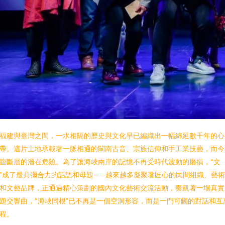
福建與臺灣之間，一水相隔的歷史與文化早已編織出一幅綿延數千年的心
帶。這片土地承載著一脈相通的閩南古音、宗族信仰和手工業技藝，而今
臨斷層的潛在危險。為了讓海峽兩岸的記憶不再受時代波動的磨損，“文
”成了最具彌合力的話語和母題——越來越多凝聚著匠心的民間組織、藝
和文藝品牌，正通過精心策劃的國內文化藝術交流活動，奏凱著一場真實
題交響曲，“海峽同根”已不再是一個空洞形容，而是一門可觸的對話和互
程。