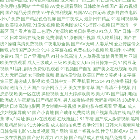
美伦理电影网站
艹艹操操
AV黄色观看网站
日韩欧美在线国产
新91视频
网
国产精品分类在线
97午夜福利视频
岛国AV动作无码
波多野吉依电影
码 国产白丝探花 91唐伯虎在线观看 6080影院在线观看免费 在线播放草莓视
小h片免费
国产精品色色视屏
国产午夜成人
最新日韩精品
91福利视频导
航
欧美喷水影院
91爱爱视频
欧美色图论坛
91榴莲小视频
国产高清一卡
频 日韩91 麦片影视网 孚力影院不卡网视频 白丝jk后入 91九色海角 天美91 欧
新区
国产看片资源
二色吧97资源站
欧美日韩另类0
91华人
国产日韩一区
二区
日本网站在线免费
免费潮喷
91原创国产视频
成人吃瓜福利
国产在
线9
操碰高清免费视频
午夜电影全集
国产AV无码
人妻系列
爱豆传媒倩女
美日韩黄 国产探花操逼三级片的网站 国产原创自拍av www色情 91黑丝白丝
幽魂
超清国产剧大全
91中文字幕在线
免费在线小视频
吃瓜福利小视频
免费91
国产日产亚洲精品
91社在线高清
人人草香蕉
激情另类图片
亚洲
喷水 91看片婬黄大片软件 91黄色色情软件 五月天色色 内射黑人熟妇 国产日
欧美在线观看
成人三级成人三级
欧美老女人bb
日日操第一页
91网豆花
视频
91福利剧场
免费影视观看
91视频国产自拍
国产美女在线视频
欧美
又大
无码四虎
女同激吻视频
极品性爱导航
欧美国产拳交喷奶
中文字幕
韩欧美成人 成人性交免费视屏 91入口在线观看视频 91人人操人人干 91超碰
第三页
超碰成人影视
欧美日韩中文一区
手机看片1204
91色快播
福利撸
影院
激情五月天国产
综合网五月天
美女主播青草
国产高清不卡视频
四
人人摸 深夜视频 美女脱光在线免费观看黄 男人的天堂黄色 国内视频一区在
虎影视
欧美一区在线
操碰视频
五月天婷婷欧美
欧美大BB
国产福利啪啪
欧洲成人午夜精品
国产精品美乳
男人操蜜桃视频
无码射精网站
18成年人
网站
日本高清电影网
男女啪啪午夜视频
免费电影在线观看
亚洲ab
成人
线观看 国产人妻久久精品 avtt2018天堂网 成年人抖阴 91丝袜在线 在线观看
少妇视频导航
91国产小青蛙
国产成年免费网站
国产视频高清在线
精品香
蕉
求a片网址
麻豆tv在线观看
在线撸丝片
91草碰
国产成人激情视频
黑料
免费日韩色视频 午夜男人一级视频 欧洲天天影院 九九久久精国产品香蕉综合
吃瓜精品偷拍
91大神合集
成人拍拍拍免费
香港伦理剧
日韩大片观看网址
日韩免费电影
91羞羞视频
国产网站
青草全福视在线
性导航影视AV
日本
一级在线视频
国产好片浮力
91久操
国产精品成人在线
精品免费看
人人
国产亚洲免费日本欧美久久 磁力链接搜搜 91网站免费在线观看 91蜜桃视频