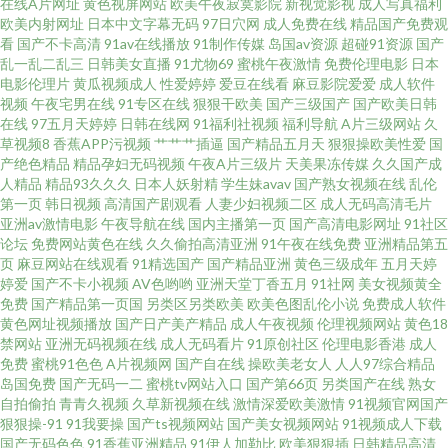
在线A片网址
黄色视屏网站
欧美午夜寂寞影院
新视觉影视
成人写真福利
欧美内射网址
日本中文字幕无码
97日穴网
成人免费在线
精品国产免费观
看
国产不卡高清
91av在线播放
91制作传媒
岛国av资源
超碰91资源
国产
迅雷磁力链bt磁力种子 伊人久久国产网 人妻久久精品国产 麦片影视网 国产豆
乱一乱二乱三
日韩美女直播
91尤物69
蜜桃午夜激情
免费伦理电影
日本
电影伦理片
黄瓜视频成人
性爱婷婷
爱豆在线看
麻豆影院爱爱
成人软件
花网站 91在线资源福利站 91VA狼友社 色婷婷AV久久久久久久 亚洲激情小说
视频
午夜宅男在线
91专区在线
狠狠干欧美
国产三级国产
国产欧美日韩
在线
97五月天婷婷
日韩在线网
91福利社视频
福利导航
A片三级网站
久
草视频8
香蕉APP污视频
艹艹艹插逼
国产精品五月天
狠狠操欧美性爱
国
网 香蕉视频在线播放 无码人妻一区二区三区免费 熟妇中文字幕的视频 全国
产绝色精品
精品孕妇无码视频
午夜A片三级片
天美果冻传媒
久久国产成
人精品
精品93久久久
日本人妖射精
学生妹avav
国产熟女视频在线
乱伦
男人网天堂网 玖草 国产精品少妇一区二区 国产在线精品自拍 福利av成人导
第一页
韩日视频
高清国产剧观看
人妻少妇视频二区
成人无码高清毛片
亚洲av激情电影
午夜导航在线
国内主播第一页
国产高清电影网址
91社区
论坛
免费网站黄色在线
久久偷拍高清亚洲
91午夜在线免费
亚洲精品第五
航 91在哪看 91福利视频网 香蕉网址 飘花电影网 久久精品在线播放 国产黄色
页
麻豆网站在线观看
91精选国产
国产精品亚洲
黄色三级成年
五月天婷
婷爱
国产不卡小视频
AV色哟哟
亚洲天堂丁香五月
91社网
美女视频黄全
免费 中文字幕字幕乱码六1001中文字幕字幕乱码六 在线亚洲中文精品 日韩
免费
国产精品第一页国
另类区另类欧美
欧美色图乱伦小说
免费成人软件
黄色网址视频播放
国产日产美产精品
成人午夜视频
伦理视频网站
黄色18
禁网站
亚洲无码视频在线
成人无码看片
91原创社区
伦理电影香港
成人
婷婷导航一区 欧美成人一区在线观看 欧美精品久久久 精品网站导航 国产精
免费
蜜桃91色色
A片视频网
国产自在线
操欧美老女人
人人97综合精品
岛国免费
国产无码一二
蜜桃tv网站入口
国产第66页
另类国产在线
熟女
品在线五区 白虎白丝91 91深夜在线视频 18在线免费观看网站 远古影院 日韩
自拍偷拍
青青久视频
久草新视频在线
激情深爱欧美激情
91视频官网国产
狠狠操-91
91我要操
国产ts视频网站
国产美女视频网站
91视频成人下载
国产无码色色
91香蕉亚洲精品
91伊人加勒比
欧美狠狠插
日韩精品高清