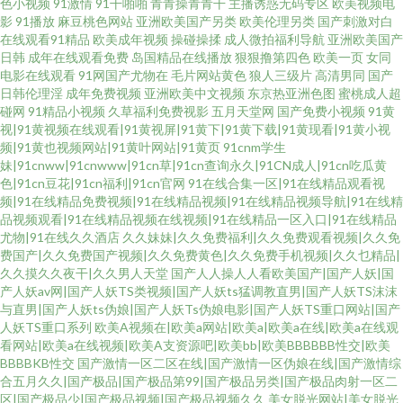
色小视频
91激情
91干啪啪
青青操青青干
主播诱惑无码专区
欧美视频电
影
91播放
麻豆桃色网站
亚洲欧美国产另类
欧美伦理另类
国产刺激对白
在线观看91精品
欧美成年视频
操碰操揉
成人微拍福利导航
亚洲欧美国产
日韩
成年在线观看免费
岛国精品在线播放
狠狠撸第四色
欧美一页
女同
电影在线观看
91网国产尤物在
毛片网站黄色
狼人三级片
高清男同
国产
日韩伦理淫
成年免费视频
亚洲欧美中文视频
东京热亚洲色图
蜜桃成人超
碰网
91精品小视频
久草福利免费视影
五月天堂网
国产免费小视频
91黄
视|91黄视频在线观看|91黄视屏|91黄下|91黄下载|91黄现看|91黄小视
频|91黄也视频网站|91黄叶网站|91黄页
91cnm学生
妹|91cnww|91cnwww|91cn草|91cn查询永久|91CN成人|91cn吃瓜黄
色|91cn豆花|91cn福利|91cn官网
91在线合集一区|91在线精品观看视
频|91在线精品免费视频|91在线精品视频|91在线精品视频导航|91在线精
品视频观看|91在线精品视频在线视频|91在线精品一区入口|91在线精品
尤物|91在线久久酒店
久久妹妹|久久免费福利|久久免费观看视频|久久免
费国产|久久免费国产视频|久久免费黄色|久久免费手机视频|久久乜精品|
久久摸久久夜干|久久男人天堂
国产人人操人人看欧美国产|国产人妖|国
产人妖av网|国产人妖TS类视频|国产人妖ts猛调教直男|国产人妖TS沫沫
与直男|国产人妖ts伪娘|国产人妖Ts伪娘电影|国产人妖TS重口网站|国产
人妖TS重口系列
欧美A视频在|欧美a网站|欧美a|欧美a在线|欧美a在线观
看网站|欧美a在线视频|欧美A支资源吧|欧美bb|欧美BBBBBB性交|欧美
BBBBKB性交
国产激情一区二区在线|国产激情一区伪娘在线|国产激情综
合五月久久|国产极品|国产极品第99|国产极品另类|国产极品肉射一区二
区|国产极品少|国产极品视频|国产极品视频久久
美女脱光网站|美女脱光