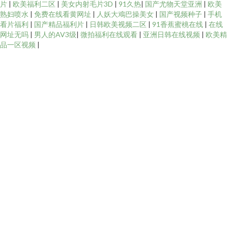
片
|
欧美福利二区
|
美女内射毛片3D
|
91久热
|
国产尤物天堂亚洲
|
欧美
熟妇喷水
|
免费在线看黄网址
|
人妖大鳮巴操美女
|
国产视频种子
|
手机
看片福利
|
国产精品福利片
|
日韩欧美视频二区
|
91香蕉蜜桃在线
|
在线
网址无吗
|
男人的AV3级
|
微拍福利在线观看
|
亚洲日韩在线视频
|
欧美精
品一区视频
|